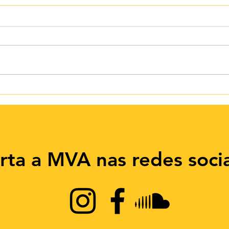
Um time de coaches
MVA 
campeões
Onde
futu
rta a MVA nas redes socia