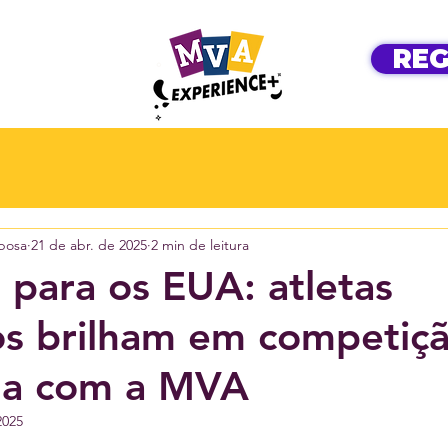
REG
bosa
21 de abr. de 2025
2 min de leitura
l para os EUA: atletas
ros brilham em competiç
na com a MVA
2025