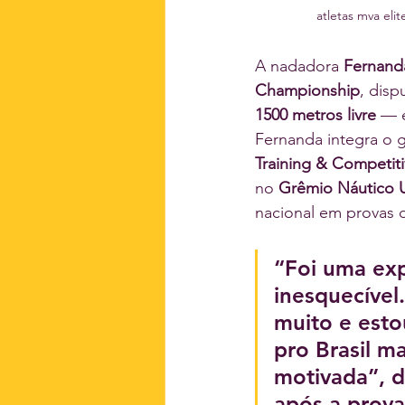
atletas mva eli
A nadadora 
Fernand
Championship
, dis
1500 metros livre
 — 
Fernanda integra o g
Training & Competi
no 
Grêmio Náutico 
nacional em provas 
“Foi uma exp
inesquecível
muito e esto
pro Brasil ma
motivada”, d
após a prova