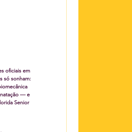
s oficiais em 
is só sonham: 
biomecânica 
 natação — e 
orida Senior 