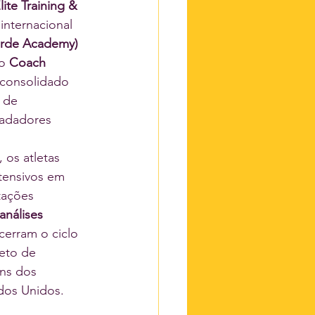
lite Training & 
internacional 
rde Academy) 
o 
Coach 
 consolidado 
 de 
adadores 
 os atletas 
tensivos em 
tações 
análises 
cerram o ciclo 
eto de 
ns dos 
dos Unidos.