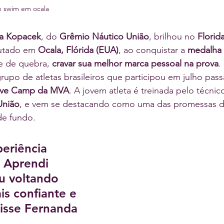
te swim em ocala
a Kopacek
, do 
Grêmio Náutico União
, brilhou no 
Florid
putado em 
Ocala, Flórida (EUA)
, ao conquistar a 
medalha 
e de quebra, 
cravar sua melhor marca pessoal na prova
.
rupo de atletas brasileiros que participou em julho pas
tive Camp da MVA
. A jovem atleta é treinada pelo técnic
União
, e vem se destacando como uma das promessas d
de fundo.
eriência 
. Aprendi 
u voltando 
is confiante e 
isse Fernanda 
.