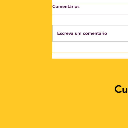
Comentários
Escreva um comentário
O intercâmbio como
estratégia de alto
rendimento
Cu