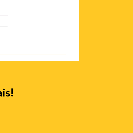
Volleyball Camp 2026:
 o vôlei encontra o
ro.
is!