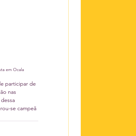
sta em Ocala
e participar de 
ão nas 
 dessa 
grou-se campeã 