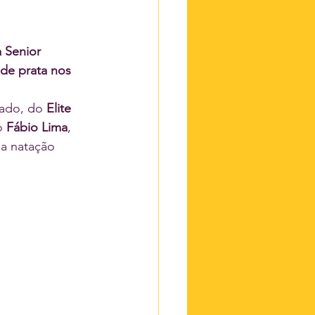
a Senior 
de prata nos 
sado, do 
Elite 
o 
Fábio Lima
, 
a natação 